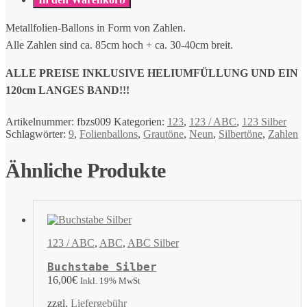
Metallfolien-Ballons in Form von Zahlen.
Alle Zahlen sind ca. 85cm hoch + ca. 30-40cm breit.
ALLE PREISE INKLUSIVE HELIUMFÜLLUNG UND EIN
120cm LANGES BAND!!!
Artikelnummer:
fbzs009
Kategorien:
123
,
123 / ABC
,
123 Silber
Schlagwörter:
9
,
Folienballons
,
Grautöne
,
Neun
,
Silbertöne
,
Zahlen
Ähnliche Produkte
123 / ABC
,
ABC
,
ABC Silber
Buchstabe Silber
16,00
€
Inkl. 19% MwSt
zzgl.
Liefergebühr