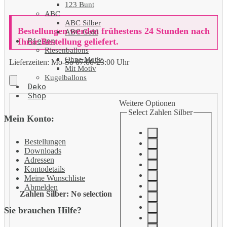
123 Bunt
ABC
ABC Silber
Bestellungen werden frühestens 24 Stunden nach
ABC Gold
Riesen
Ihrer Bestellung geliefert.
Riesenballons
Ohne Motiv
Lieferzeiten:
Mo-So 07:00-23:00 Uhr
Mit Motiv
Kugelballons
Deko
Shop
Weitere Optionen
Select Zahlen Silber
Mein Konto:
Bestellungen
Downloads
Adressen
Kontodetails
Meine Wunschliste
Abmelden
Zahlen Silber
:
No selection
Sie brauchen Hilfe?