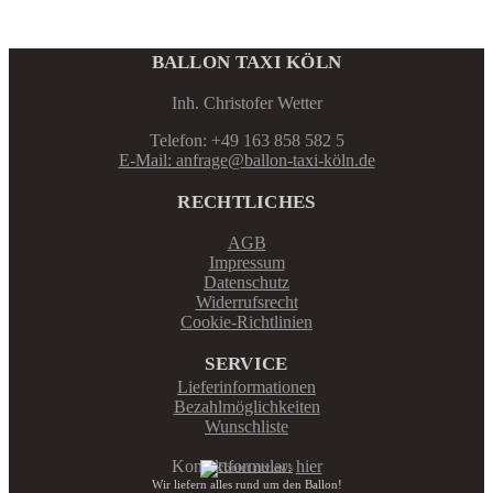
BALLON TAXI KÖLN
Inh. Christofer Wetter
Telefon: +49 163 858 582 5
E-Mail: anfrage@ballon-taxi-köln.de
RECHTLICHES
AGB
Impressum
Datenschutz
Widerrufsrecht
Cookie-Richtlinien
SERVICE
Lieferinformationen
Bezahlmöglichkeiten
Wunschliste
Kontaktformular:
hier
Wir liefern alles rund um den Ballon!