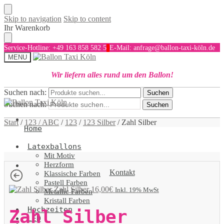
Skip to navigation
Skip to content
Ihr Warenkorb
Service-Hotline: +49 163 858 582 5
E-Mail: anfrage@ballon-taxi-köln.de
MENU
Wir liefern alles rund um den Ballon!
Suchen nach:
Suchen
Suchen nach:
Suchen
Start
/
123 / ABC
/
123
/
123 Silber
/
Zahl Silber
Home
Latexballons
Mit Motiv
Herzform
Kontakt
Klassische Farben
Pastell Farben
Zahl Silber
16,00
€
Inkl. 19% MwSt
Metallic Farben
Kristall Farben
Hochzeiten
Zahl Silber
LED