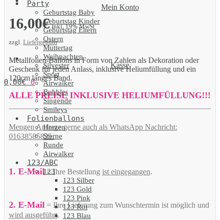
Party
Mein Konto
Geburtstag Baby
16,00
€
Geburtstag Kinder
Inkl. 19% MwSt
Geburtstag Eltern
Ostern
zzgl.
Liefergebühr
Muttertag
Weihnachten
Metallfolien-Ballons in Form von Zahlen als Dekoration oder
Kasse
Silvester
Geschenk für jeden Anlass, inklusive Heliumfüllung und ein
Sport
120cm langes Band.
0,00
€
0
Airwalker
Bubbles
ALLE PREISE INKLUSIVE HELIUMFÜLLUNG!!!
Singende
Smileys
Folienballons
Mengen Anfrage gerne auch als WhatsApp Nachricht:
Herzen
Sterne
01638585825.
Runde
Airwalker
123/ABC
1. E-Mail
123
= Ihre Bestellung
ist eingegangen
.
123 Silber
123 Gold
123 Pink
2. E-Mail
= Ihre Lieferung zum Wunschtermin ist möglich und
123 Rot
wird ausgeführt
.
123 Blau