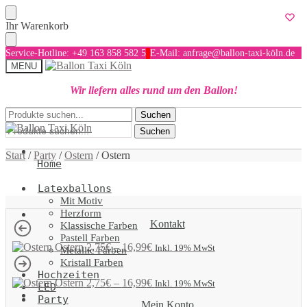
Skip
Skip
Ihr Warenkorb
to
to
navigation
content
Service-Hotline: +49 163 858 582 5
E-Mail: anfrage@ballon-taxi-köln.de
MENU
Wir liefern alles rund um den Ballon!
Suchen
Suchen
Suchen
nach:
nach:
Suchen
Start
/
Party
/
Ostern
/
Ostern
Home
Latexballons
Mit Motiv
Herzform
Kontakt
Klassische Farben
Pastell Farben
Ostern
2,75
€
–
16,99
€
Inkl. 19% MwSt
Metallic Farben
Kristall Farben
Hochzeiten
Ostern
2,75
€
–
16,99
€
Inkl. 19% MwSt
LED
Party
Mein Konto