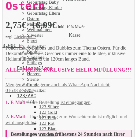
Geburtstag Baby
Ostern
Geburtstag Kinder
Geburtstag Eltern
Ostern
2,75
€
16,99
€
Muttertag
–
Inkl. 19% MwSt
Weihnachten
Kasse
Silvester
zzgl.
Liefergebühr
Sport
0,00
€
0
Airwalker
Folien/Latex-Ballons und Bubbles zum Thema Ostern. Für die
Bubbles
Dekoration oder als Geschenk immer eine tolle Idee, inklusive
Singende
Heliumfüllung und ein 120cm langes Band.
Smileys
Folienballons
ALLE PREISE INKLUSIVE HELIUMFÜLLUNG!!!
Herzen
Sterne
Mengen Anfrage gerne auch als WhatsApp Nachricht:
Runde
Airwalker
01638585825.
123/ABC
123
1. E-Mail
= Ihre Bestellung
ist eingegangen
.
123 Silber
123 Gold
2. E-Mail
= Ihre Lieferung zum Wunschtermin ist möglich und
123 Pink
wird ausgeführt
.
123 Rot
123 Blau
Bestellungen werden frühestens 24 Stunden nach Ihrer
123 Bunt