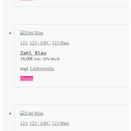
Produkt
weist
mehrere
Varianten
auf.
Die
Optionen
können
123
,
123 / ABC
,
123 Blau
auf
der
Zahl Blau
Produktseite
16,00
€
Inkl. 19% MwSt
gewählt
werden
zzgl.
Liefergebühr
Dieses
Details
Produkt
weist
mehrere
Varianten
auf.
Die
Optionen
können
123
,
123 / ABC
,
123 Blau
auf
der