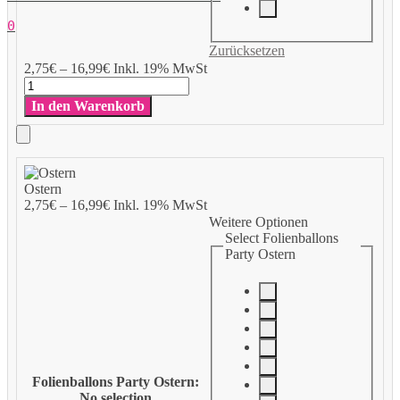
0
Zurücksetzen
Add
2,75
€
–
16,99
€
Inkl. 19% MwSt
to
Ostern
Cart
Menge
In den Warenkorb
Add
to
Ostern
Cart
2,75
€
–
16,99
€
Inkl. 19% MwSt
Weitere Optionen
Select Folienballons
Party Ostern
Folienballons Party Ostern
:
No selection