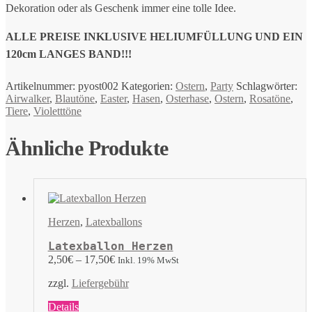
Dekoration oder als Geschenk immer eine tolle Idee.
ALLE PREISE INKLUSIVE HELIUMFÜLLUNG UND EIN
120cm LANGES BAND!!!
Artikelnummer:
pyost002
Kategorien:
Ostern
,
Party
Schlagwörter:
Airwalker
,
Blautöne
,
Easter
,
Hasen
,
Osterhase
,
Ostern
,
Rosatöne
,
Tiere
,
Violetttöne
Ähnliche Produkte
Herzen
,
Latexballons
Latexballon Herzen
2,50
€
–
17,50
€
Inkl. 19% MwSt
zzgl.
Liefergebühr
Dieses
Details