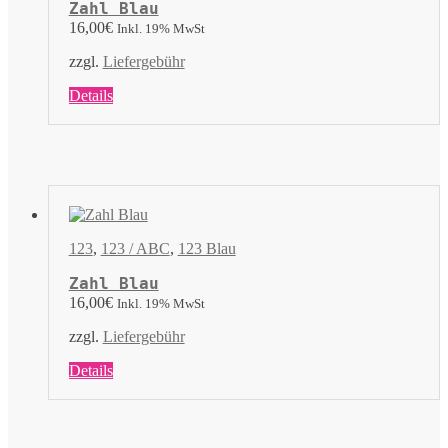
Zahl Blau
Produktseite
16,00
€
Inkl. 19% MwSt
gewählt
werden
zzgl.
Liefergebühr
Dieses
Details
Produkt
weist
mehrere
Varianten
auf.
Die
Optionen
können
123
,
123 / ABC
,
123 Blau
auf
der
Zahl Blau
Produktseite
16,00
€
Inkl. 19% MwSt
gewählt
werden
zzgl.
Liefergebühr
Dieses
Details
Produkt
weist
mehrere
Varianten