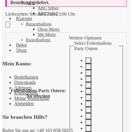
Bestellung geliefert.
ABC
ABC Silber
ABC Gold
Lieferzeiten:
Mo-So 07:00-23:00 Uhr
Riesen
Riesenballons
Ohne Motiv
Mit Motiv
Weitere Optionen
Kugelballons
Select Folienballons
Deko
Party Ostern
Shop
Mein Konto:
Bestellungen
Downloads
Adressen
Folienballons Party Ostern
:
Kontodetails
No selection
Meine Wunschliste
Abmelden
Sie brauchen Hilfe?
Rufen Sie uns an: +49 163 858-582-5