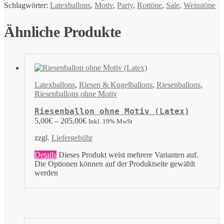
Schlagwörter:
Latexballons
,
Motiv
,
Party
,
Rottöne
,
Sale
,
Weisstöne
Ähnliche Produkte
Latexballons
,
Riesen & Kugelballons
,
Riesenballons
,
Riesenballons ohne Motiv
Riesenballon ohne Motiv (Latex)
5,00
€
–
205,00
€
Inkl. 19% MwSt
zzgl.
Liefergebühr
Details
Dieses Produkt weist mehrere Varianten auf.
Die Optionen können auf der Produktseite gewählt
werden