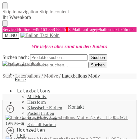
Skip to navigation
Skip to content
Ihr Warenkorb
Service-Hotline: +49 163 858 582 5
E-Mail: anfrage@ballon-taxi-köln.de
MENU
Wir liefern alles rund um den Ballon!
Suchen nach:
Suchen
Suchen nach:
Suchen
Start
/
Latexballons
/
Motive
/
Latexballons Motiv
Home
Latexballons
Mit Motiv
Herzform
Kontakt
Klassische Farben
Pastell Farben
Latexballons Motiv
2,75
€
–
11,00
€
Inkl.
Metallic Farben
19% MwSt
Kristall Farben
Hochzeiten
LED