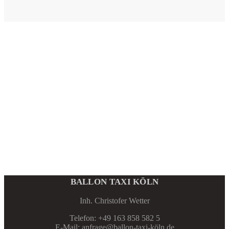
BALLON TAXI KÖLN
Inh. Christofer Wetter
Telefon: +49 163 858 582 5
E-Mail: anfrage@ballon-taxi-köln.de