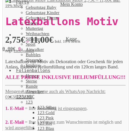
Latexballons Motiv
2,75
€
–
11,00
€
Inkl.
Party
Mein Konto
19% MwSt
Geburtstag Baby
Geburtstag Kinder
Geburtstag Eltern
Latexballons Motiv
Ostern
Muttertag
Weihnachten
2,75
€
11,00
€
Kasse
Silvester
–
Inkl. 19% MwSt
Sport
0,00
€
0
Airwalker
zzgl.
Liefergebühr
Bubbles
Singende
Latexballons mit Motiv als Dekoration oder Geschenk für jeden
Smileys
Anlass, inklusive Heliumfüllung und ein 120cm langes Band.
Folienballons
Herzen
ALLE PREISE INKLUSIVE HELIUMFÜLLUNG!!!
Sterne
Runde
Mengen Anfrage gerne auch als WhatsApp Nachricht:
Airwalker
123/ABC
01638585825.
123
123 Silber
1. E-Mail
= Ihre Bestellung
ist eingegangen
.
123 Gold
123 Pink
2. E-Mail
= Ihre Lieferung zum Wunschtermin ist möglich und
123 Rot
wird ausgeführt
.
123 Blau