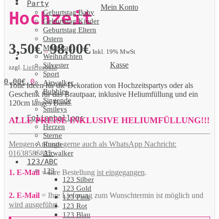
Party
Mein Konto
Geburtstag Baby
Hochzeit
Geburtstag Kinder
Geburtstag Eltern
Ostern
3,50
€
98,00
€
Muttertag
–
Inkl. 19% MwSt
Weihnachten
Kasse
Silvester
zzgl.
Liefergebühr
Sport
0,00
€
0
Airwalker
Tolle Ideen für die Dekoration von Hochzeitspartys oder als
Bubbles
Geschenk für das Brautpaar, inklusive Heliumfüllung und ein
Singende
120cm langes Band.
Smileys
Folienballons
ALLE PREISE INKLUSIVE HELIUMFÜLLUNG!!!
Herzen
Sterne
Mengen Anfrage gerne auch als WhatsApp Nachricht:
Runde
Airwalker
01638585825.
123/ABC
123
1. E-Mail
= Ihre Bestellung
ist eingegangen
.
123 Silber
123 Gold
2. E-Mail
= Ihre Lieferung zum Wunschtermin ist möglich und
123 Pink
wird ausgeführt
.
123 Rot
123 Blau