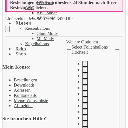
Bestellungen werden frühestens 24 Stunden nach Ihrer
123 Bunt
Bestellung geliefert.
ABC
ABC Silber
ABC Gold
Lieferzeiten:
Mo-So 07:00-23:00 Uhr
Riesen
Riesenballons
Ohne Motiv
Mit Motiv
Weitere Optionen
Kugelballons
Select Folienballons
Deko
Hochzeit
Shop
Mein Konto:
Bestellungen
Downloads
Adressen
Kontodetails
Meine Wunschliste
Abmelden
Sie brauchen Hilfe?