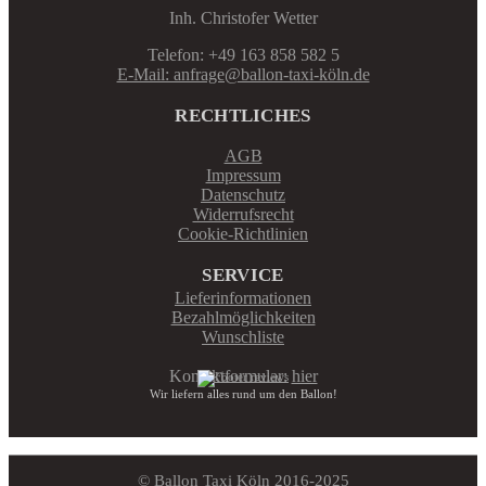
Inh. Christofer Wetter
Telefon: +49 163 858 582 5
E-Mail: anfrage@ballon-taxi-köln.de
RECHTLICHES
AGB
Impressum
Datenschutz
Widerrufsrecht
Cookie-Richtlinien
SERVICE
Lieferinformationen
Bezahlmöglichkeiten
Wunschliste
Kontaktformular:
hier
Wir liefern alles rund um den Ballon!
© Ballon Taxi Köln 2016-2025