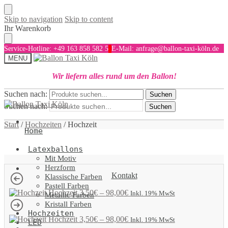
Skip to navigation
Skip to content
Ihr Warenkorb
Service-Hotline: +49 163 858 582 5
E-Mail: anfrage@ballon-taxi-köln.de
MENU
Wir liefern alles rund um den Ballon!
Suchen nach:
Suchen
Suchen nach:
Suchen
Start
/
Hochzeiten
/
Hochzeit
Home
Latexballons
Mit Motiv
Herzform
Kontakt
Klassische Farben
Pastell Farben
Hochzeit
3,50
€
–
98,00
€
Inkl. 19% MwSt
Metallic Farben
Kristall Farben
Hochzeiten
Hochzeit
3,50
€
–
98,00
€
Inkl. 19% MwSt
LED