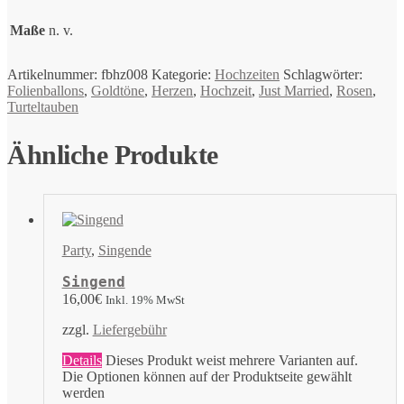
Maße
n. v.
Artikelnummer:
fbhz008
Kategorie:
Hochzeiten
Schlagwörter:
Folienballons
,
Goldtöne
,
Herzen
,
Hochzeit
,
Just Married
,
Rosen
,
Turteltauben
Ähnliche Produkte
Party
,
Singende
Singend
16,00
€
Inkl. 19% MwSt
zzgl.
Liefergebühr
Details
Dieses Produkt weist mehrere Varianten auf.
Die Optionen können auf der Produktseite gewählt
werden