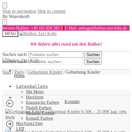
Skip to navigation
Skip to content
Ihr Warenkorb
Service-Hotline: +49 163 858 582 5
E-Mail: anfrage@ballon-taxi-köln.de
MENU
Wir liefern alles rund um den Ballon!
Suchen nach:
Suchen
Suchen nach:
Suchen
Start
/
Party
/
Geburtstag Kinder
/
Geburtstag Kinder
Home
Latexballons
Mit Motiv
Herzform
Kontakt
Klassische Farben
Pastell Farben
Geburtstag Kinder
6,50
€
–
25,00
€
Inkl. 19%
Metallic Farben
MwSt
Kristall Farben
Hochzeiten
LED