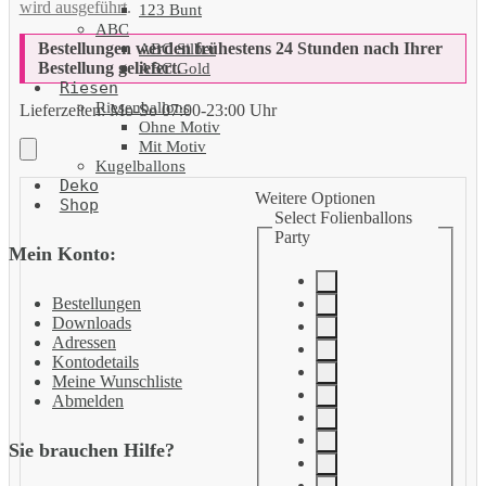
wird ausgeführt
.
123 Bunt
ABC
Bestellungen werden frühestens 24 Stunden nach Ihrer
ABC Silber
Bestellung geliefert.
ABC Gold
Riesen
Riesenballons
Lieferzeiten:
Mo-So 07:00-23:00 Uhr
Ohne Motiv
Mit Motiv
Kugelballons
Deko
Weitere Optionen
Shop
Select Folienballons
Party
Mein Konto:
Bestellungen
Downloads
Adressen
Kontodetails
Meine Wunschliste
Abmelden
Sie brauchen Hilfe?