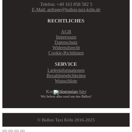
Telefon: +49 163 858 582 5
E-Mail: anfrage@ballon-taxi-köln.de
RECHTLICHES
AGB
Impressum
Datenschutz
Widerrufsrecht
Cookie-Richtlinien
SERVICE
Lieferinformationen
Bezahlmöglichkeiten
Wunschliste
Kontaktformular:
hier
Wir liefern alles rund um den Ballon!
© Ballon Taxi Köln 2016-2025