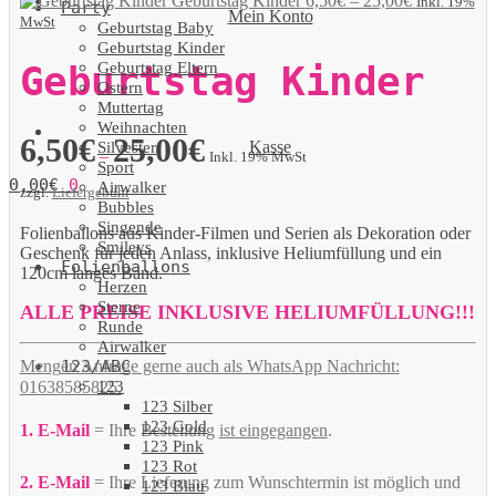
Geburtstag Kinder
6,50
€
–
25,00
€
Inkl. 19%
Party
Mein Konto
MwSt
Geburtstag Baby
Geburtstag Kinder
Geburtstag Eltern
Geburtstag Kinder
Ostern
Muttertag
Weihnachten
6,50
€
25,00
€
Kasse
Silvester
–
Inkl. 19% MwSt
Sport
0,00
€
0
Airwalker
zzgl.
Liefergebühr
Bubbles
Singende
Folienballons aus Kinder-Filmen und Serien als Dekoration oder
Smileys
Geschenk für jeden Anlass, inklusive Heliumfüllung und ein
Folienballons
120cm langes Band.
Herzen
Sterne
ALLE PREISE INKLUSIVE HELIUMFÜLLUNG!!!
Runde
Airwalker
123/ABC
Mengen Anfrage gerne auch als WhatsApp Nachricht:
123
01638585825.
123 Silber
123 Gold
1. E-Mail
= Ihre Bestellung
ist eingegangen
.
123 Pink
123 Rot
2. E-Mail
= Ihre Lieferung zum Wunschtermin ist möglich und
123 Blau