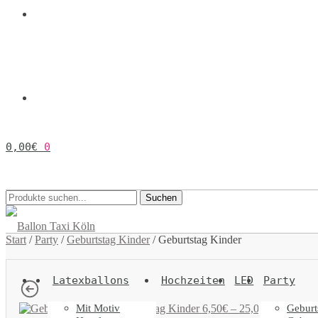
0,00
€
0
Suchen
Suchen
nach:
Start
/
Party
/
Geburtstag Kinder
/
Geburtstag Kinder
Latexballons
Hochzeiten
LED
Party
Mit Motiv
Geburt
Geburtstag Kinder
6,50
€
–
25,00
€
Inkl. 19%