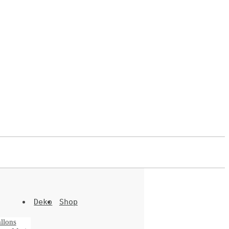
Deko
Shop
llons