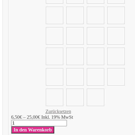
Zurücksetzen
Add
6,50
€
–
25,00
€
Inkl. 19% MwSt
to
Geburtstag
Cart
Kinder
In den Warenkorb
Menge