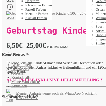
Herzform
Geburt
MwSt
Klassische Farben
Geburt
Pastell Farben
Ostern
Geburtstag Kinder
6,50
€
–
25,00
€
Metallic Farben
Mutter
Inkl. 19%
Kristall Farben
Weihn
MwSt
Silvest
Sport
Geburtstag Kinder
Airwal
Bubble
Singen
6,50
€
25,00
€
Smiley
–
Inkl. 19% MwSt
Mein Konto:
zzgl.
Liefergebühr
Folienballons aus Kinder-Filmen und Serien als Dekoration oder
Bestellungen
Geschenk für jeden Anlass, inklusive Heliumfüllung und ein 120
Downloads
langes Band.
Adressen
Kontodetails
ALLE PREISE INKLUSIVE HELIUMFÜLLUNG!!!
Meine Wunschliste
Abmelden
Mengen Anfrage gerne auch als WhatsApp Nachricht:
Sie brauchen Hilfe?
01638585825.