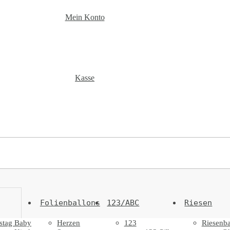
Mein Konto
Kasse
Folienballons
123/ABC
Riesen
stag Baby
Herzen
123
Riesenba