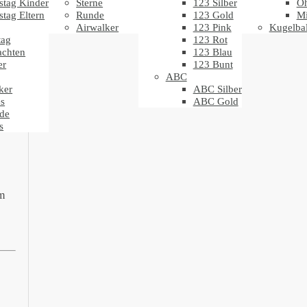
stag Kinder
Sterne
123 Silber
Oh
stag Eltern
Runde
123 Gold
Mi
Airwalker
123 Pink
Kugelbal
tag
123 Rot
achten
123 Blau
er
123 Bunt
ABC
ker
ABC Silber
s
ABC Gold
de
s
cm