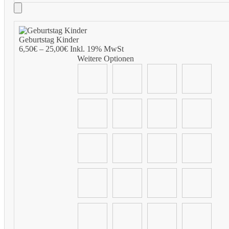
Add
to
Geburtstag Kinder
Cart
6,50
€
–
25,00
€
Inkl. 19% MwSt
Weitere Optionen