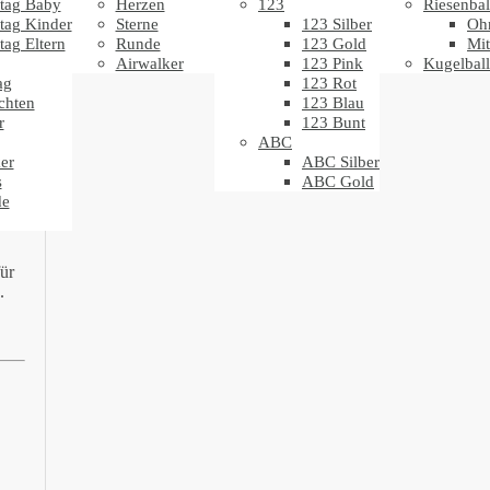
tag Baby
Herzen
123
Riesenbal
t
tag Kinder
Sterne
123 Silber
Oh
tag Eltern
Runde
123 Gold
Mit
Airwalker
123 Pink
Kugelbal
t
ag
123 Rot
chten
123 Blau
r
123 Bunt
ABC
er
ABC Silber
s
ABC Gold
de
ür
.