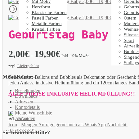
Mit Motiv
Geburts
Geburtstag Baby
2,00
€
–
19,90
€
Inkl. 19% MwS
Herzform
Geburts
Klassische Farben
Geburts
Geburtstag Baby
2,00
€
–
19,90
€
Pastell Farben
Ostern
Inkl. 19% MwS
Metallic Farben
Muttert
Kristall Farben
Weihna
Geburtstag Baby
Silveste
Sport
Airwalk
2,00
€
19,90
€
Bubble
–
Inkl. 19% MwSt
Singen
Smileys
zzgl.
Liefergebühr
Mein Konto:
Folien/Latex-Ballons und Bubbles als Dekoration oder Geschenk f
jeden Anlass, inklusive Heliumfüllung und ein 120cm langes Band
Bestellungen
ALLE PREISE INKLUSIVE HELIUMFÜLLUNG!!!
Downloads
Adressen
Kontodetails
Meine Wunschliste
Abmelden
Mengen Anfrage gerne auch als WhatsApp Nachricht:
01638585825.
Sie brauchen Hilfe?