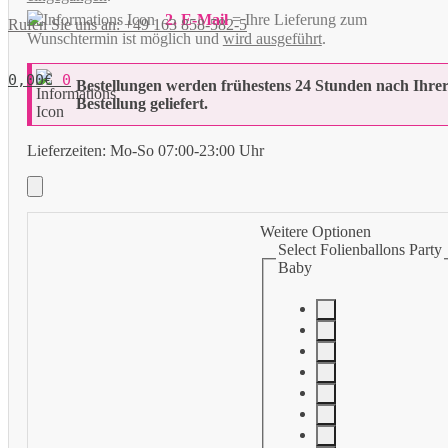
2. E-Mail
= Ihre Lieferung zum
Rufen Sie uns an: +49 163 858-582-5
Wunschtermin ist möglich und
wird ausgeführt
.
0,00
€
0
Bestellungen werden frühestens 24 Stunden nach Ihre
Bestellung geliefert.
Lieferzeiten:
Mo-So 07:00-23:00 Uhr
Weitere Optionen
Select Folienballons Party
Baby