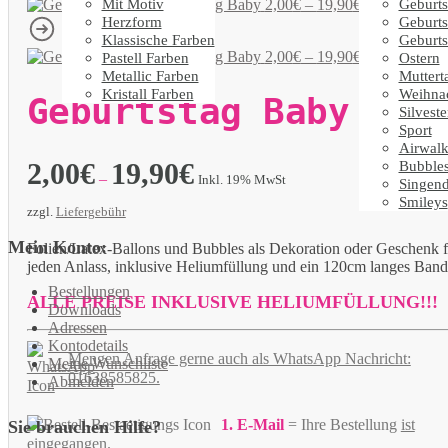
Mit Motiv
Geburts
Geburtstag Baby
2,00
€
–
19,90
€
Inkl. 19% MwS
Herzform
Geburts
Klassische Farben
Geburts
Geburtstag Baby
2,00
€
–
19,90
€
Pastell Farben
Ostern
Inkl. 19% MwS
Metallic Farben
Muttert
Kristall Farben
Weihna
Geburtstag Baby
Silveste
Sport
Airwalk
2,00
€
19,90
€
Bubble
–
Inkl. 19% MwSt
Singen
Smileys
zzgl.
Liefergebühr
Mein Konto:
Folien/Latex-Ballons und Bubbles als Dekoration oder Geschenk f
jeden Anlass, inklusive Heliumfüllung und ein 120cm langes Band
Bestellungen
ALLE PREISE INKLUSIVE HELIUMFÜLLUNG!!!
Downloads
Adressen
Kontodetails
Mengen Anfrage gerne auch als WhatsApp Nachricht:
Meine Wunschliste
01638585825.
Abmelden
1. E-Mail
= Ihre Bestellung
ist
Sie brauchen Hilfe?
eingegangen
.