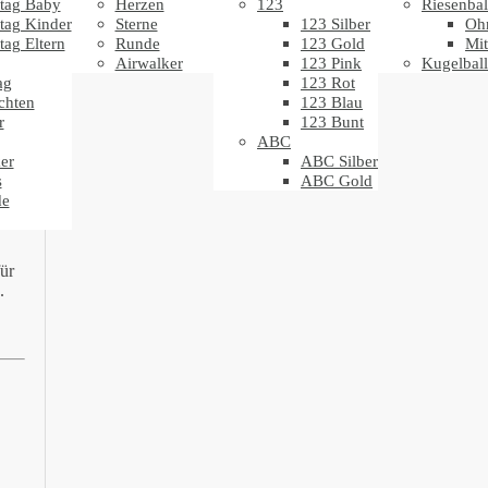
tag Baby
Herzen
123
Riesenbal
t
tag Kinder
Sterne
123 Silber
Oh
tag Eltern
Runde
123 Gold
Mit
Airwalker
123 Pink
Kugelbal
t
ag
123 Rot
chten
123 Blau
r
123 Bunt
ABC
er
ABC Silber
s
ABC Gold
de
ür
.