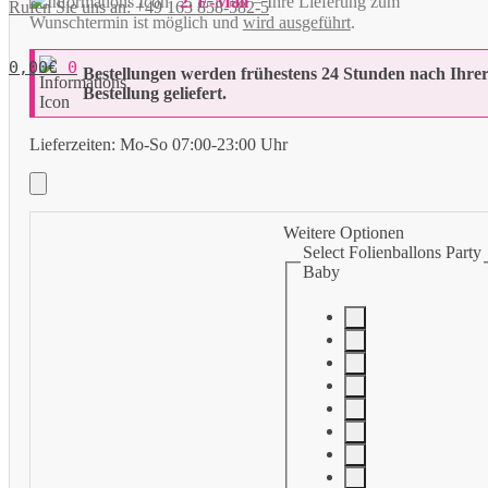
2. E-Mail
= Ihre Lieferung zum
Rufen Sie uns an: +49 163 858-582-5
Wunschtermin ist möglich und
wird ausgeführt
.
0,00
€
0
Bestellungen werden frühestens 24 Stunden nach Ihre
Bestellung geliefert.
Lieferzeiten:
Mo-So 07:00-23:00 Uhr
Weitere Optionen
Select Folienballons Party
Baby