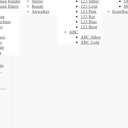
stag Kinder
Sterne
123 Silber
Oh
stag Eltern
Runde
123 Gold
Mi
Airwalker
123 Pink
Kugelbal
t
tag
123 Rot
achten
123 Blau
er
123 Bunt
ABC
ker
ABC Silber
s
ABC Gold
de
s
ür
.