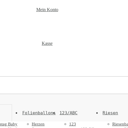
Mein Konto
Kasse
Folienballons
123/ABC
Riesen
stag Baby
Herzen
123
Riesenba
t