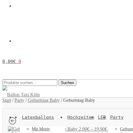
0,00
€
0
Suchen
Suchen
nach:
Start
/
Party
/
Geburtstag Baby
/
Geburtstag Baby
Latexballons
Hochzeiten
LED
Party
Mit Motiv
Geburt
Geburtstag Baby
2,00
€
–
19,90
€
Inkl. 19% MwS