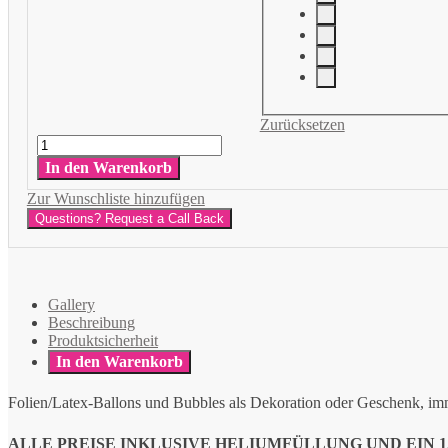
Zurücksetzen
Geburtstag
Baby
In den Warenkorb
Menge
Zur Wunschliste hinzufügen
Questions? Request a Call Back
Gallery
Beschreibung
Produktsicherheit
In den Warenkorb
Folien/Latex-Ballons und Bubbles als Dekoration oder Geschenk, imme
ALLE PREISE INKLUSIVE HELIUMFÜLLUNG UND EIN 12