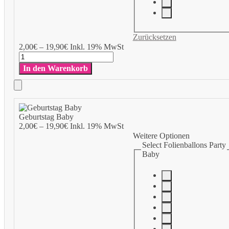
Zurücksetzen
Add
2,00
€
–
19,90
€
Inkl. 19% MwSt
to
Geburtstag
Cart
Baby
In den Warenkorb
Menge
Add
to
Geburtstag Baby
Cart
2,00
€
–
19,90
€
Inkl. 19% MwSt
Weitere Optionen
Select Folienballons Party
Baby