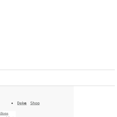
Deko
Shop
llons