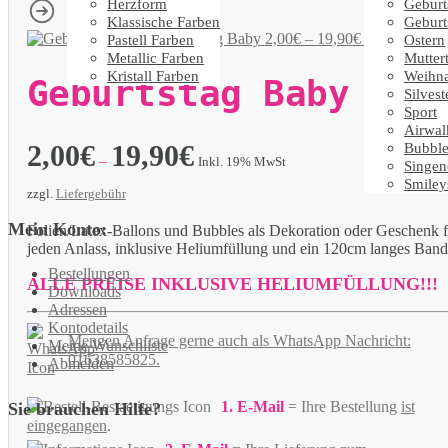
Herzform
Geburt
Klassische Farben
Geburt
Geburtstag Baby
2,00
€
–
19,90
€
Pastell Farben
Ostern
Inkl. 19% MwS
Metallic Farben
Mutter
Kristall Farben
Weihn
Geburtstag Baby
Silvest
Sport
Airwal
2,00
€
19,90
€
Bubble
–
Inkl. 19% MwSt
Singen
Smiley
zzgl.
Liefergebühr
Mein Konto:
Folien/Latex-Ballons und Bubbles als Dekoration oder Geschenk f
jeden Anlass, inklusive Heliumfüllung und ein 120cm langes Band
Bestellungen
ALLE PREISE INKLUSIVE HELIUMFÜLLUNG!!!
Downloads
Adressen
Kontodetails
Mengen Anfrage gerne auch als WhatsApp Nachricht:
Meine Wunschliste
01638585825.
Abmelden
1. E-Mail
= Ihre Bestellung
ist
Sie brauchen Hilfe?
eingegangen
.