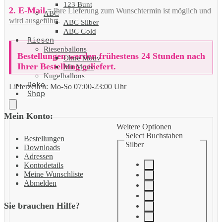
123 Bunt
2. E-Mail
= Ihre Lieferung zum Wunschtermin ist möglich und
ABC
wird ausgeführt
.
ABC Silber
ABC Gold
Riesen
Riesenballons
Bestellungen werden frühestens 24 Stunden nach
Ohne Motiv
Ihrer Bestellung geliefert.
Mit Motiv
Kugelballons
Deko
Lieferzeiten:
Mo-So 07:00-23:00 Uhr
Shop
Mein Konto:
Weitere Optionen
Select Buchstaben
Bestellungen
Silber
Downloads
Adressen
Kontodetails
Meine Wunschliste
Abmelden
Sie brauchen Hilfe?