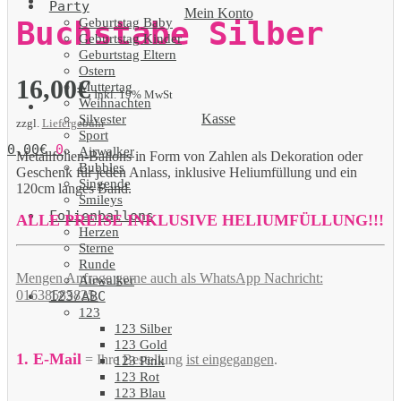
Party
Mein Konto
Geburtstag Baby
Buchstabe Silber
Geburtstag Kinder
Geburtstag Eltern
Ostern
16,00
€
Muttertag
Inkl. 19% MwSt
Weihnachten
Kasse
Silvester
zzgl.
Liefergebühr
Sport
0,00
€
0
Airwalker
Metallfolien-Ballons in Form von Zahlen als Dekoration oder
Bubbles
Geschenk für jeden Anlass, inklusive Heliumfüllung und ein
Singende
120cm langes Band.
Smileys
Folienballons
ALLE PREISE INKLUSIVE HELIUMFÜLLUNG!!!
Herzen
Sterne
Runde
Mengen Anfrage gerne auch als WhatsApp Nachricht:
Airwalker
01638585825.
123/ABC
123
123 Silber
123 Gold
1. E-Mail
= Ihre Bestellung
ist eingegangen
.
123 Pink
123 Rot
123 Blau