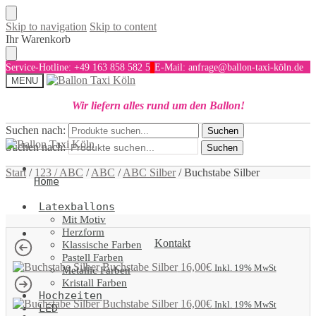
Skip to navigation
Skip to content
Ihr Warenkorb
Service-Hotline: +49 163 858 582 5
E-Mail: anfrage@ballon-taxi-köln.de
MENU
Wir liefern alles rund um den Ballon!
Suchen nach:
Suchen
Suchen nach:
Suchen
Start
/
123 / ABC
/
ABC
/
ABC Silber
/
Buchstabe Silber
Home
Latexballons
Mit Motiv
Herzform
Kontakt
Klassische Farben
Pastell Farben
Buchstabe Silber
16,00
€
Inkl. 19% MwSt
Metallic Farben
Kristall Farben
Hochzeiten
Buchstabe Silber
16,00
€
Inkl. 19% MwSt
LED