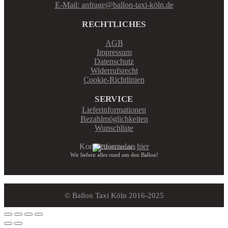
E-Mail: anfrage@ballon-taxi-köln.de
RECHTLICHES
AGB
Impressum
Datenschutz
Widerrufsrecht
Cookie-Richtlinien
SERVICE
Lieferinformationen
Bezahlmöglichkeiten
Wunschliste
Kontaktformular:
hier
Wir liefern alles rund um den Ballon!
© Ballon Taxi Köln 2016-2025