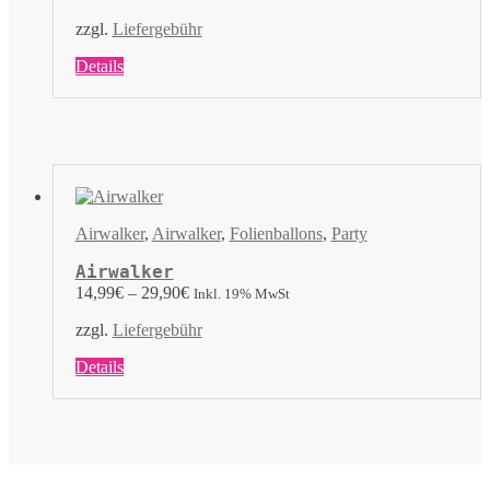
gewählt
werden
zzgl.
Liefergebühr
Dieses
Details
Produkt
weist
mehrere
Varianten
auf.
Die
Optionen
können
Airwalker
,
Airwalker
,
Folienballons
,
Party
auf
der
Airwalker
Produktseite
14,99
€
–
29,90
€
Inkl. 19% MwSt
gewählt
werden
zzgl.
Liefergebühr
Dieses
Details
Produkt
weist
mehrere
Varianten
auf.
Die