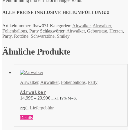
Heliumfüllung und ein 120cm langes Band.
ALLE PREISE INKLUSIVE HELIUMFÜLLUNG!!!
Artikelnummer:
fbaw031
Kategorien:
Airwalker
,
Airwalker
,
Folienballons
,
Party
Schlagwörter:
Airwalker
,
Geburtstag
,
Herzen
,
Party
,
Rottöne
,
Schwarztöne
,
Smiley
Ähnliche Produkte
Airwalker
,
Airwalker
,
Folienballons
,
Party
Airwalker
14,99
€
–
29,90
€
Inkl. 19% MwSt
zzgl.
Liefergebühr
Dieses
Details
Produkt
weist