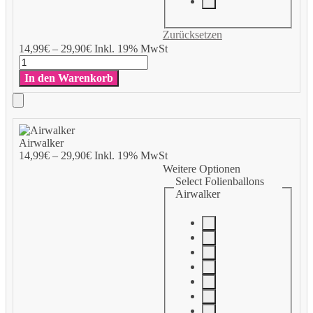
Zurücksetzen
Add
14,99
€
–
29,90
€
Inkl. 19% MwSt
to
Airwalker
Cart
Menge
In den Warenkorb
Add
to
Airwalker
Cart
14,99
€
–
29,90
€
Inkl. 19% MwSt
Weitere Optionen
Select Folienballons
Airwalker