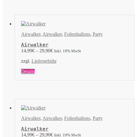
mehrere
Varianten
auf.
Die
Optionen
können
Airwalker
,
Airwalker
,
Folienballons
,
Party
auf
der
Airwalker
Produktseite
14,99
€
–
29,90
€
Inkl. 19% MwSt
gewählt
werden
zzgl.
Liefergebühr
Dieses
Details
Produkt
weist
mehrere
Varianten
auf.
Die
Optionen
können
Airwalker
,
Airwalker
,
Folienballons
,
Party
auf
der
Airwalker
Produktseite
14,99
€
–
29,90
€
Inkl. 19% MwSt