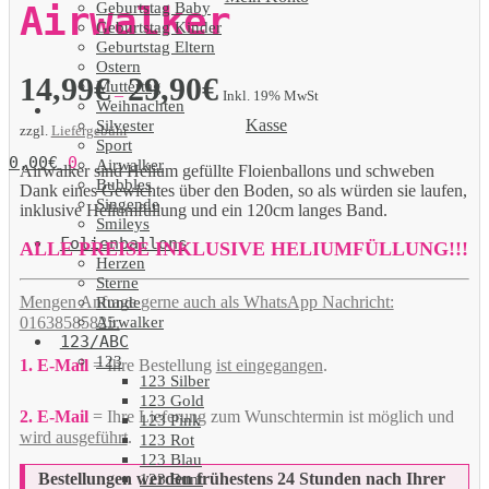
Geburtstag Baby
Airwalker
Geburtstag Kinder
Geburtstag Eltern
Ostern
14,99
€
29,90
€
Muttertag
–
Inkl. 19% MwSt
Weihnachten
Kasse
Silvester
zzgl.
Liefergebühr
Sport
0,00
€
0
Airwalker
Airwalker sind Helium gefüllte Floienballons und schweben
Bubbles
Dank eines Gewichtes über den Boden, so als würden sie laufen,
Singende
inklusive Heliumfüllung und ein 120cm langes Band.
Smileys
Folienballons
ALLE PREISE INKLUSIVE HELIUMFÜLLUNG!!!
Herzen
Sterne
Mengen Anfrage gerne auch als WhatsApp Nachricht:
Runde
Airwalker
01638585825.
123/ABC
123
1. E-Mail
= Ihre Bestellung
ist eingegangen
.
123 Silber
123 Gold
2. E-Mail
= Ihre Lieferung zum Wunschtermin ist möglich und
123 Pink
wird ausgeführt
.
123 Rot
123 Blau
Bestellungen werden frühestens 24 Stunden nach Ihrer
123 Bunt