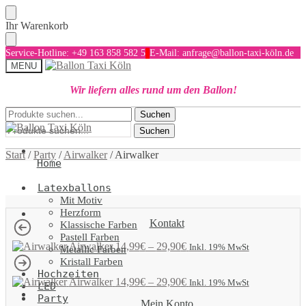
Skip
Skip
Ihr Warenkorb
to
to
navigation
content
Service-Hotline: +49 163 858 582 5
E-Mail: anfrage@ballon-taxi-köln.de
MENU
Wir liefern alles rund um den Ballon!
Suchen
Suchen
Suchen
nach:
nach:
Suchen
Start
/
Party
/
Airwalker
/
Airwalker
Home
Latexballons
Mit Motiv
Herzform
Kontakt
Klassische Farben
Pastell Farben
Airwalker
14,99
€
–
29,90
€
Inkl. 19% MwSt
Metallic Farben
Kristall Farben
Hochzeiten
Airwalker
14,99
€
–
29,90
€
Inkl. 19% MwSt
LED
Party
Mein Konto