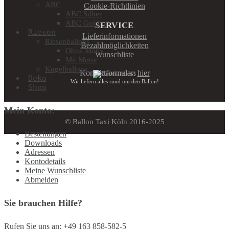
ABC
Cookie-Richtlinien
ABC Silber
ABC Gold
SERVICE
Riesen
Lieferinformationen
Riesenballons
Bezahlmöglichkeiten
Ohne Motiv
Wunschliste
Mit Motiv
Kugelballons
Kontaktformular:
hier
Deko
Wir liefern alles rund um den Ballon!
Shop
Mein Konto:
© Ballon Taxi Köln 2016-2025
Bestellungen
Downloads
Adressen
Kontodetails
Meine Wunschliste
Abmelden
Sie brauchen Hilfe?
Rufen Sie uns an: +49 163 858-582-5