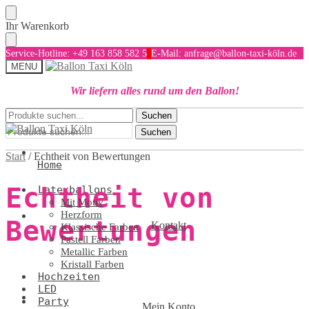
Skip
Skip
Ihr Warenkorb
to
to
navigation
content
Service-Hotline: +49 163 858 582 5
E-Mail: anfrage@ballon-taxi-köln.de
MENU
Wir liefern alles rund um den Ballon!
Suchen
Suchen
Suchen
nach:
nach:
Suchen
Start
/
Echtheit von Bewertungen
Home
Echtheit von
Latexballons
Mit Motiv
Herzform
Bewertungen
Kontakt
Klassische Farben
Pastell Farben
Metallic Farben
Kristall Farben
Hochzeiten
LED
Party
Mein Konto