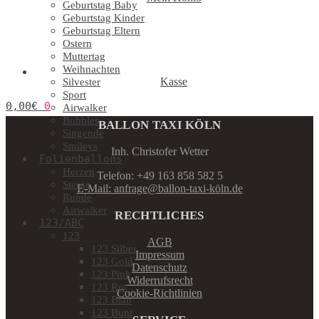
Geburtstag Baby
Geburtstag Kinder
Geburtstag Eltern
Ostern
Muttertag
Weihnachten
Kasse
Silvester
Sport
0,00
€
0
Airwalker
Bubbles
BALLON TAXI KÖLN
Singende
Smileys
Inh. Christofer Wetter
Folienballons
Herzen
Telefon: +49 163 858 582 5
Sterne
E-Mail: anfrage@ballon-taxi-köln.de
Runde
Airwalker
RECHTLICHES
123/ABC
123
AGB
123 Silber
Impressum
123 Gold
Datenschutz
123 Pink
Widerrufsrecht
123 Rot
Cookie-Richtlinien
123 Blau
123 Bunt