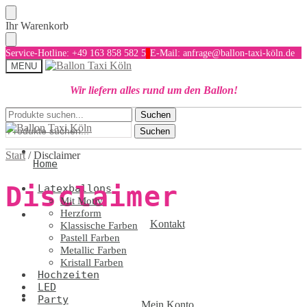
Skip
Skip
Ihr Warenkorb
to
to
navigation
content
Service-Hotline: +49 163 858 582 5
E-Mail: anfrage@ballon-taxi-köln.de
MENU
Wir liefern alles rund um den Ballon!
Suchen
Suchen
Suchen
nach:
nach:
Suchen
Start
/
Disclaimer
Home
Disclaimer
Latexballons
Mit Motiv
Herzform
Kontakt
Klassische Farben
Pastell Farben
Metallic Farben
Kristall Farben
Hochzeiten
LED
Party
Mein Konto