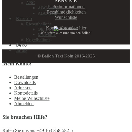
SERVICE
ABC
Lieferinformationen
ABC Silber
Bezahlmöglichkeiten
ABC Gold
Wunschliste
Riesen
Riesenballons
Kontaktformular:
hier
Ohne Motiv
Wir liefern alles rund um den Ballon!
Mit Motiv
Kugelballons
Deko
Shop
© Ballon Taxi Köln 2016-2025
Mein Konto:
Bestellungen
Downloads
Adressen
Kontodetails
Meine Wunschliste
Abmelden
Sie brauchen Hilfe?
Rufen Sie uns an: +49 163 858-582-5